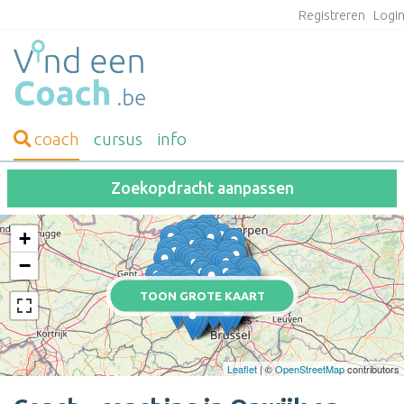
Registreren
Logi
coach
cursus
info
Zoekopdracht aanpassen
+
−
TOON GROTE KAART
Leaflet
| ©
OpenStreetMap
contributors