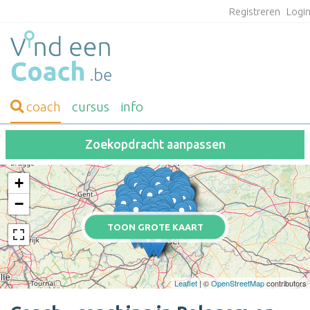
Registreren
Logi
coach
cursus
info
Zoekopdracht aanpassen
+
−
TOON GROTE KAART
Leaflet
| ©
OpenStreetMap
contributors