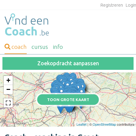
Registreren
Logi
coach
cursus
info
Zoekopdracht aanpassen
+
−
TOON GROTE KAART
Leaflet
| ©
OpenStreetMap
contributors