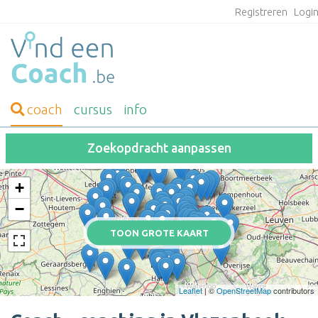
Registreren
Logi
coach
cursus
info
Zoekopdracht aanpassen
+
−
TOON GROTE KAART
Leaflet
| ©
OpenStreetMap
contributors