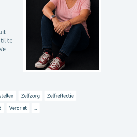
uit
til te
 We
stellen
Zelfzorg
Zelfreflectie
d
Verdriet
...