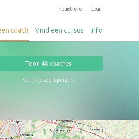
Registreren
Login
 een
coach
Vind een
cursus
info
Toon
48
coaches
Verfijn je zoekopdracht