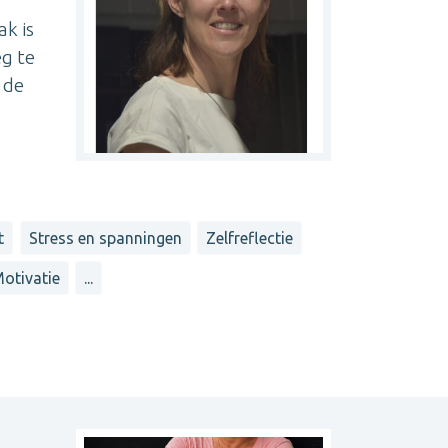
ak is
eg te
 de
t
Stress en spanningen
Zelfreflectie
otivatie
...