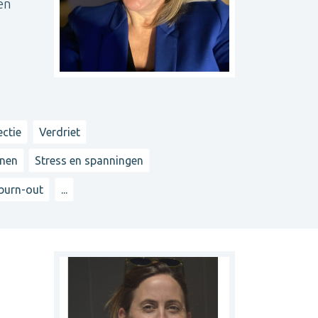
en
ectie
Verdriet
nnen
Stress en spanningen
 burn-out
...