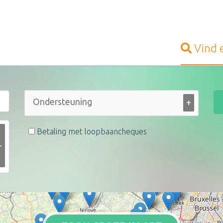
Vind
+
Betaling met loopbaancheques
+