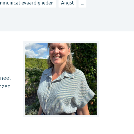
mmunicatievaardigheden
Angst
...
oneel
enzen