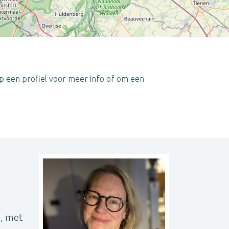
op een profiel voor meer info of om een
Leaflet
| ©
OpenStreetMap
contributors
g, met