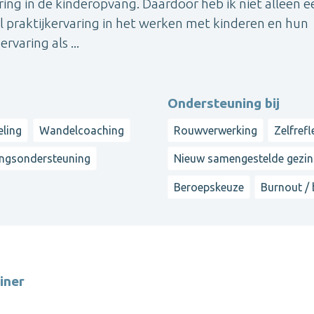
ing in de kinderopvang. Daardoor heb ik niet alleen e
l praktijkervaring in het werken met kinderen en hun
varing als ...
Ondersteuning bij
eling
Wandelcoaching
Rouwverwerking
Zelfrefl
ngsondersteuning
Nieuw samengestelde gezi
Beroepskeuze
Burnout /
iner