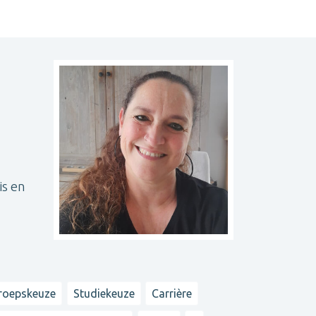
is en
roepskeuze
Studiekeuze
Carrière