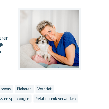
leren
jk
jn
erwens
Piekeren
Verdriet
ss en spanningen
Relatiebreuk verwerken