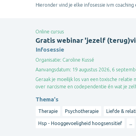
Hieronder vind je elke infosessie ivm coaching e
Online cursus
Gratis webinar 'jezelf (terug)v
Infosessie
Organisatie:
Caroline Kussé
Aanvangsdatum:
19 augustus 2026, 6 septemb
Geraak je moeilijk los van een toxische relat
over narcisme en codependentie én wat je zelf k
Thema's
Therapie
Psychotherapie
Liefde & relat
Hsp - Hooggevoeligheid hoogsensitief
...