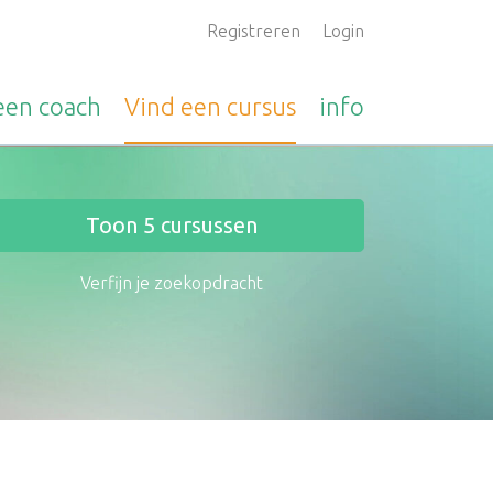
Registreren
Login
 een
coach
Vind een
cursus
info
Toon
5
cursussen
Verfijn je zoekopdracht