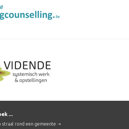
ek ...
 straal rond een gemeente