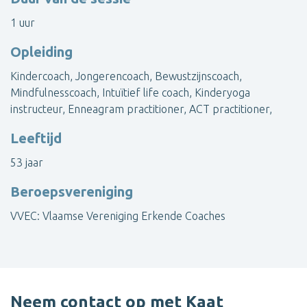
1 uur
Contacteer Kaat
Opleiding
Kindercoach, Jongerencoach, Bewustzijnscoach,
Toon alle coaches
Mindfulnesscoach, Intuïtief life coach, Kinderyoga
instructeur, Enneagram practitioner, ACT practitioner,
Leeftijd
53 jaar
Beroepsvereniging
VVEC: Vlaamse Vereniging Erkende Coaches
Neem contact op met Kaat